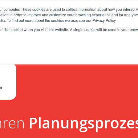
ur computer. These cookies are used to collect information about how you interact w
tion in order to improve and customize your browsing experience and for analytics
iche
Lösungen
Ressourcen
Über uns
Nachhal
dia. To find out more about the cookies we use, see our Privacy Policy
on’t be tracked when you visit this website. A single cookie will be used in your b
Ihren
Planungsproze