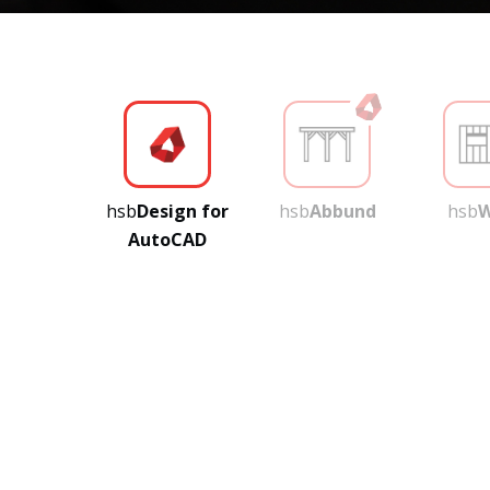
hsb
Design for
hsb
Abbund
hsb
W
AutoCAD