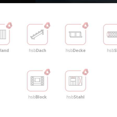
and
hsb
Dach
hsb
Decke
hsb
S
hsb
Block
hsb
Stahl