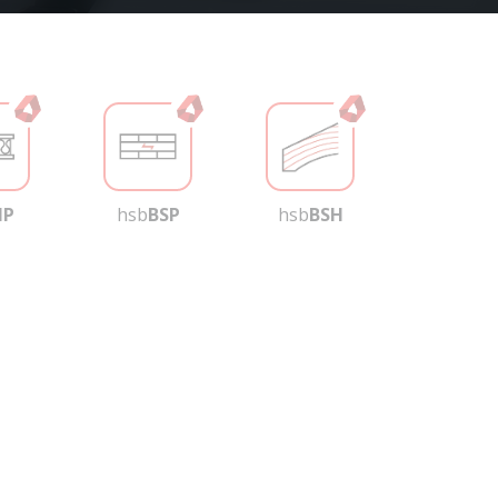
IP
hsb
BSP
hsb
BSH