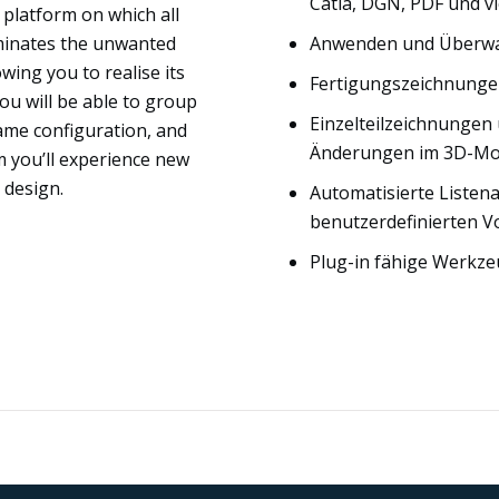
Catia, DGN, PDF und v
platform on which all
liminates the unwanted
Anwenden und Überwa
wing you to realise its
Fertigungszeichnunge
ou will be able to group
Einzelteilzeichnungen 
ame configuration, and
Änderungen im 3D-Mod
m you’ll experience new
 design.
Automatisierte Listena
benutzerdefinierten V
Plug-in fähige Werkze