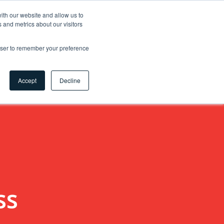
ith our website and allow us to
 and metrics about our visitors
tigkeit 🌿
Karriere
Myhsbcad
DE
rowser to remember your preference
Kontakt
Accept
Decline
ss