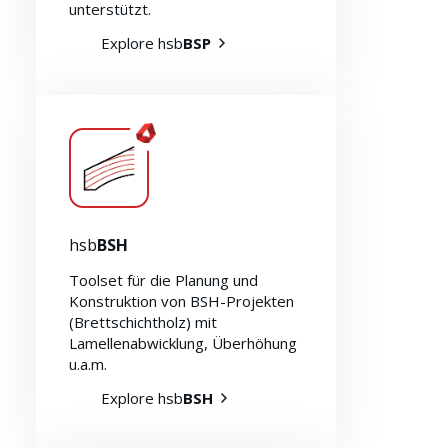
unterstützt.
Explore hsb
BSP
hsb
BSH
Toolset für die Planung und
Konstruktion von BSH-Projekten
(Brettschichtholz) mit
Lamellenabwicklung, Überhöhung
u.a.m.
Explore hsb
BSH